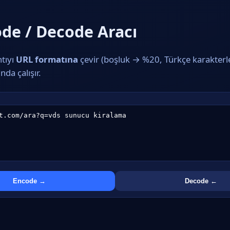
de / Decode Aracı
tıyı
URL formatına
çevir (boşluk → %20, Türkçe karakterle
da çalışır.
Encode →
Decode ←