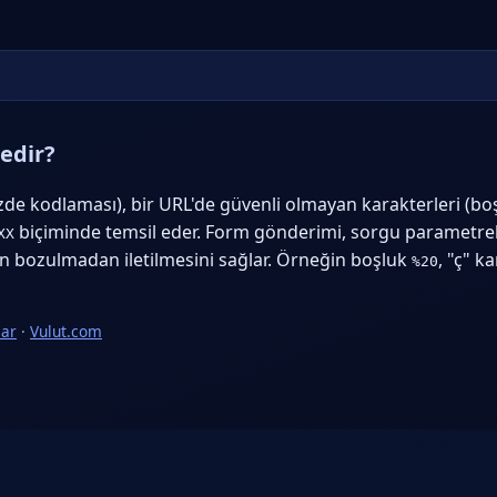
edir?
de kodlaması), bir URL'de güvenli olmayan karakterleri (bo
biçiminde temsil eder. Form gönderimi, sorgu parametrel
XX
nin bozulmadan iletilmesini sağlar. Örneğin boşluk
, "ç" k
%20
lar
·
Vulut.com