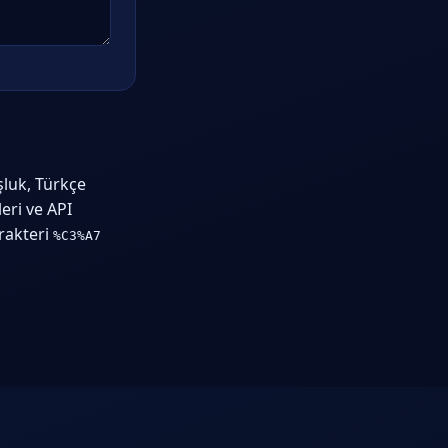
şluk, Türkçe
eri ve API
arakteri
%C3%A7