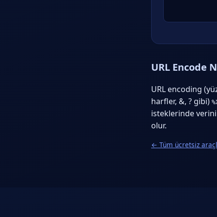
URL Encode N
URL encoding (yüz
harfler, &, ? gibi)
%
isteklerinde veri
olur.
← Tüm ücretsiz araç