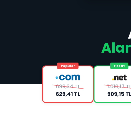
Ala
Popüler
Fırsat
699,34 TL
1.010,17 T
629,41 TL
909,15 T