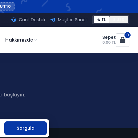
UT10
Canlı Destek
Müşteri Paneli
₺ TL
$ USD
0
Sepet
Hakkımızda
0,00 TL
a başlayın.
Sorgula