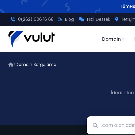
Tüm
Ho
0(262) 606 16 68
Blog
Hızlı Destek
İletişi
Domain
Domain Sorgulama
İdeal alan