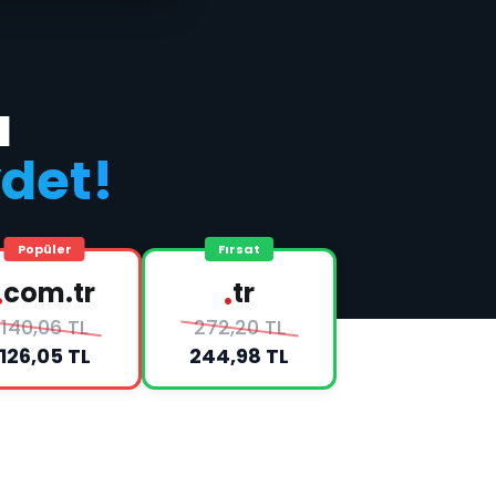
a
det!
Popüler
Fırsat
.
.
com.tr
tr
140,06 TL
272,20 TL
126,05 TL
244,98 TL