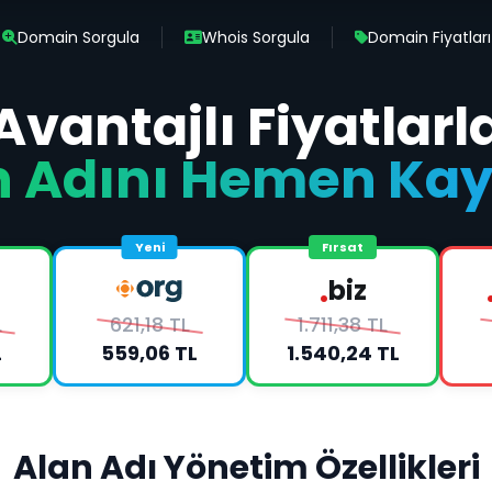
Domain Sorgula
Whois Sorgula
Domain Fiyatları
Avantajlı Fiyatlarl
n Adını Hemen Kay
Yeni
Fırsat
.
biz
L
621,18 TL
1.711,38 TL
L
559,06 TL
1.540,24 TL
Alan Adı Yönetim Özellikleri