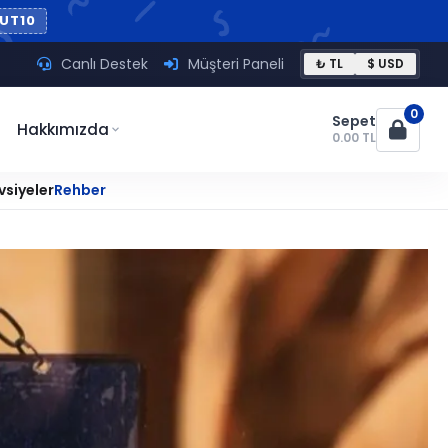
UT10
Canlı Destek
Müşteri Paneli
₺ TL
$ USD
0
Sepet
Hakkımızda
0.00 TL
vsiyeler
Rehber