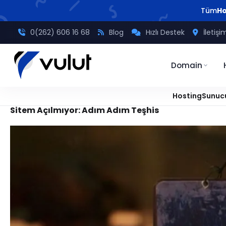
Tüm
Ho
0(262) 606 16 68
Blog
Hızlı Destek
İletişi
Domain
Hosting
Sunuc
Sitem Açılmıyor: Adım Adım Teşhis
Vulut Blog: Hosting & Sunucu Rehberleri