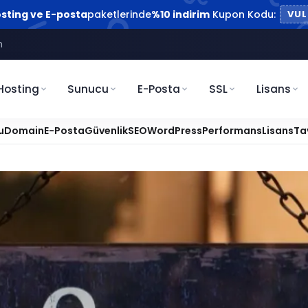
sting ve E-posta
paketlerinde
%10 indirim
Kupon Kodu:
VUL
m
Hosting
Sunucu
E-Posta
SSL
Lisans
u
Domain
E-Posta
Güvenlik
SEO
WordPress
Performans
Lisans
Ta