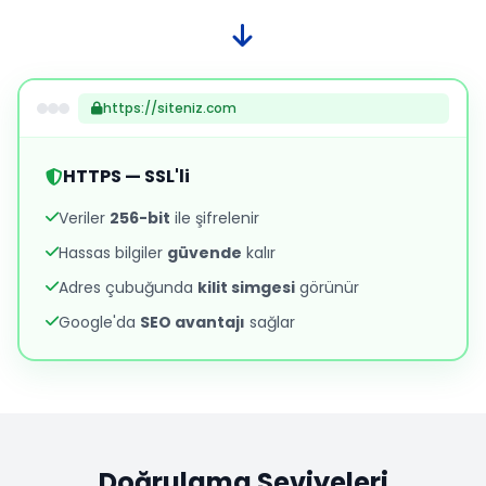
https://siteniz.com
HTTPS — SSL'li
Veriler
256-bit
ile şifrelenir
Hassas bilgiler
güvende
kalır
Adres çubuğunda
kilit simgesi
görünür
Google'da
SEO avantajı
sağlar
Doğrulama Seviyeleri