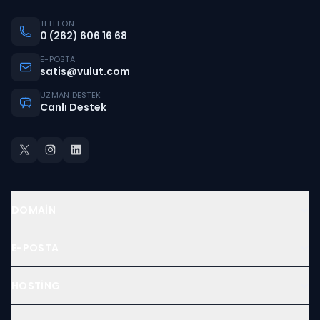
Dilerseniz, 2, 3, 6, 9 veya 12 taksit
seçeneklerinden birini tercih edebilirsiniz.
TELEFON
0 (262) 606 16 68
E-POSTA
satis@vulut.com
UZMAN DESTEK
Canlı Destek
DOMAIN
E-POSTA
HOSTING