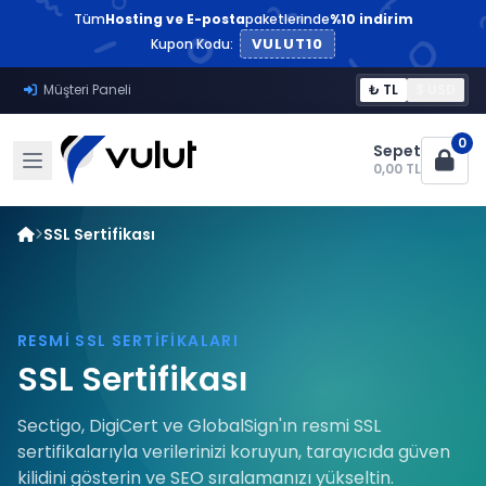
Tüm
Hosting ve E-posta
paketlerinde
%10 indirim
VULUT10
Kupon Kodu:
Müşteri Paneli
₺ TL
$ USD
0
Sepet
0,00 TL
SSL Sertifikası
RESMI SSL SERTIFIKALARI
SSL Sertifikası
Sectigo, DigiCert ve GlobalSign'ın resmi SSL
sertifikalarıyla verilerinizi koruyun, tarayıcıda güven
kilidini gösterin ve SEO sıralamanızı yükseltin.