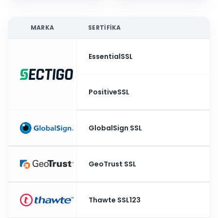
MARKA
SERTIFIKA
EssentialSSL
PositiveSSL
GlobalSign SSL
GeoTrust SSL
Thawte SSL123