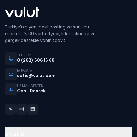
sağladığı taksitli kartlarda geçerlidir.
Taksitli ödemeleriniz için Bonus, Axess,
Maximum ve World kartları kullanabilirsiniz.
Türkiye'nin yeni nesil hosting ve sunucu
Vulut ödemelerinin taksitlendirilmesi, 12 aya
markası. %100 yerli altyapı, lider teknoloji ve
varan taksit seçeneklerini kapsamaktadır.
gerçek destekle yanınızdayız.
Dilerseniz, 2, 3, 6, 9 veya 12 taksit
seçeneklerinden birini tercih edebilirsiniz.
TELEFON
0 (262) 606 16 68
E-POSTA
satis@vulut.com
UZMAN DESTEK
Canlı Destek
DOMAIN