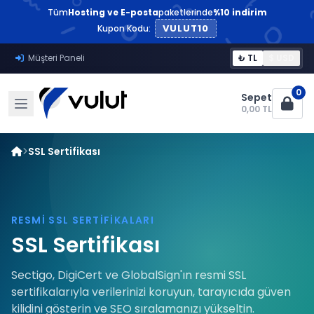
Tüm
Hosting ve E-posta
paketlerinde
%10 indirim
VULUT10
Kupon Kodu:
Müşteri Paneli
₺ TL
$ USD
0
Sepet
0,00 TL
SSL Sertifikası
RESMI SSL SERTIFIKALARI
SSL Sertifikası
Sectigo, DigiCert ve GlobalSign'ın resmi SSL
sertifikalarıyla verilerinizi koruyun, tarayıcıda güven
kilidini gösterin ve SEO sıralamanızı yükseltin.