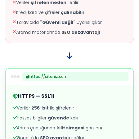
Veriler
şifrelenmeden
iletilir
Kredi kartı ve şifreler
çalınabilir
Tarayıcıda
"Güvenli değil"
uyarısı çıkar
Arama motorlarında
SEO dezavantajı
https://siteniz.com
HTTPS — SSL'li
Veriler
256-bit
ile şifrelenir
Hassas bilgiler
güvende
kalır
Adres çubuğunda
kilit simgesi
görünür
Google'da
SEO avantajı
sağlar