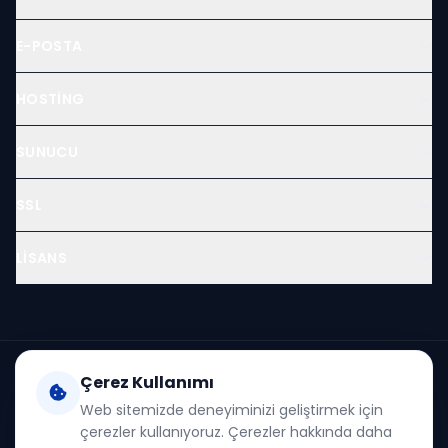
E-POSTA
HOSTING
SUNUCU
SSL
LISANS
Vulut, Bilgi Teknolojileri ve İletişim Kurumu (
BTK
) lisansı ile faaliyet
Çerez Kullanımı
gösteren yasal yer sağlayıcı ve hosting firmasıdır.
Web sitemizde deneyiminizi geliştirmek için
Hakkımızda
·
Ticari Bilgiler
·
Banka Hesaplarımız
·
İptal ve İade
·
çerezler kullanıyoruz. Çerezler hakkında daha
İletişim