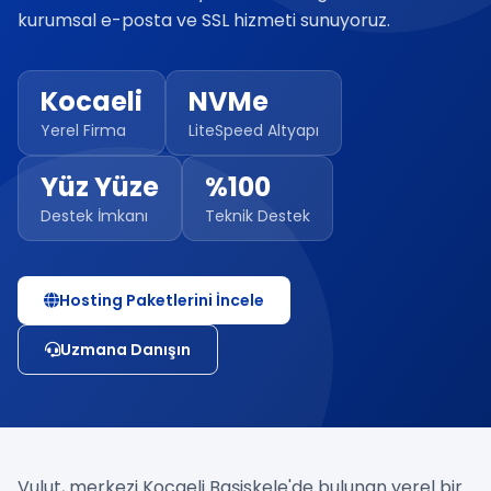
kurumsal e-posta ve SSL hizmeti sunuyoruz.
Kocaeli
NVMe
Yerel Firma
LiteSpeed Altyapı
Yüz Yüze
%100
Destek İmkanı
Teknik Destek
Hosting Paketlerini İncele
Uzmana Danışın
Vulut, merkezi Kocaeli Başiskele'de bulunan yerel bir