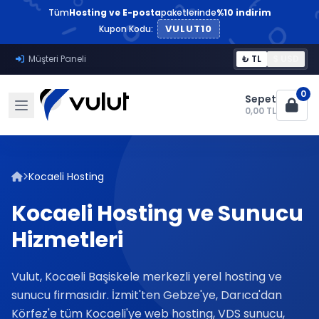
Tüm
Hosting ve E-posta
paketlerinde
%10 indirim
VULUT10
Kupon Kodu:
Müşteri Paneli
₺ TL
$ USD
0
Sepet
0,00 TL
Kocaeli Hosting
Kocaeli Hosting ve Sunucu
Hizmetleri
Vulut, Kocaeli Başiskele merkezli yerel hosting ve
sunucu firmasıdır. İzmit'ten Gebze'ye, Darıca'dan
Körfez'e tüm Kocaeli'ye web hosting, VDS sunucu,