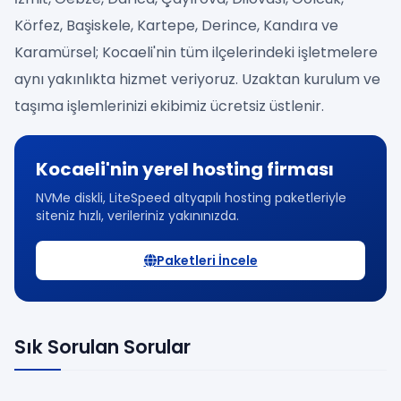
Körfez, Başiskele, Kartepe, Derince, Kandıra ve
Karamürsel; Kocaeli'nin tüm ilçelerindeki işletmelere
aynı yakınlıkta hizmet veriyoruz. Uzaktan kurulum ve
taşıma işlemlerinizi ekibimiz ücretsiz üstlenir.
Kocaeli'nin yerel hosting firması
NVMe diskli, LiteSpeed altyapılı hosting paketleriyle
siteniz hızlı, verileriniz yakınınızda.
Paketleri İncele
Sık Sorulan Sorular