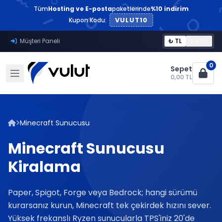
Tüm
Hosting ve E-posta
paketlerinde
%10 indirim
VULUT10
Kupon Kodu:
Müşteri Paneli
₺ TL
$ USD
0
Sepet
0,00 TL
Minecraft Sunucusu
Minecraft Sunucusu
Kiralama
Paper, Spigot, Forge veya Bedrock; hangi sürümü
kurarsanız kurun, Minecraft tek çekirdek hızını sever.
Yüksek frekanslı Ryzen sunucularla TPS'iniz 20'de