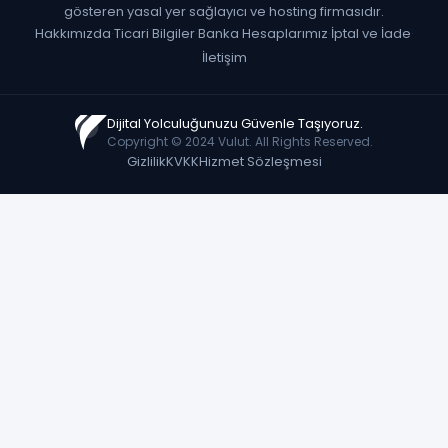
gösteren yasal yer sağlayıcı ve hosting firmasıdır.
Hakkımızda
·
Ticari Bilgiler
·
Banka Hesaplarımız
·
İptal ve İade
·
İletişim
Dijital Yolculuğunuzu Güvenle Taşıyoruz.
Copyright © 2024 Vulut. All Rights Reserved.
Gizlilik
KVKK
Hizmet Sözleşmesi