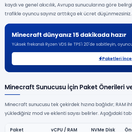
kaydı ve genel akıcılık, Avrupa sunucularına göre belirgin 
trafikle oyuncu sayınız arttıkça ek ücret düşünmezsiniz.
Minecraft dünyanız 15 dakikada hazır
Yüksek frekanslı Ryzen VDS ile TPS'i 20'de sabitleyin, oyuncul
Paketleri İnce
Minecraft Sunucusu İçin Paket Önerileri ve
Minecraft sunucusu tek çekirdek hızına bağlıdır; RAM ih
yüklediğiniz mod ve eklenti sayısı belirler. Aşağıdaki tabl
Paket
vCPU / RAM
NVMe Disk
Öne