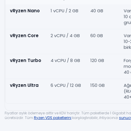
vRyzen Nano
1 vCPU / 2 GB
40 GB
Van
10 
gr
vRyzen Core
2 vCPU / 4 GB
60 GB
Van
10-
bir
vRyzen Turbo
4 vCPU / 8 GB
120 GB
For
mod
40
vRyzen Ultra
6 vCPU / 12 GB
150 GB
Ağ
(RL
40
Fiyatlar aylık ödemeye aittir ve KDV hariçtir. Tüm paketlerde 1 Gigabit hat
ücretsizdir. Tüm
Ryzen VDS paketlerini
karşılaştırabilir, ihtiyacınızı
sunucu