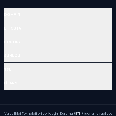
DOMAIN
E-POSTA
HOSTING
SUNUCU
SSL
LISANS
Vulut, Bilgi Teknolojileri ve İletişim Kurumu (
BTK
) lisansı ile faaliyet