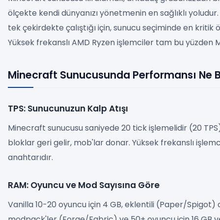
ölçekte kendi dünyanızı yönetmenin en sağlıklı yoludur.
tek çekirdekte çalıştığı için, sunucu seçiminde en kritik öl
Yüksek frekanslı AMD Ryzen işlemciler tam bu yüzden Mine
Minecraft Sunucusunda Performansı Ne Be
TPS: Sunucunuzun Kalp Atışı
Minecraft sunucusu saniyede 20 tick işlemelidir (20 TPS
bloklar geri gelir, mob'lar donar. Yüksek frekanslı işlem
anahtarıdır.
RAM: Oyuncu ve Mod Sayısına Göre
Vanilla 10-20 oyuncu için 4 GB, eklentili (Paper/Spigot) o
modpack'ler (Forge/Fabric) ve 50+ oyuncu için 16 GB ve 