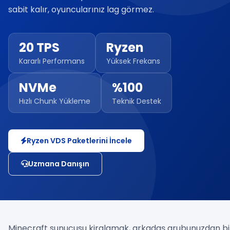
sabit kalır, oyuncularınız lag görmez.
20 TPS
Ryzen
Kararlı Performans
Yüksek Frekans
NVMe
%100
Hızlı Chunk Yükleme
Teknik Destek
Ryzen VDS Paketlerini İncele
Uzmana Danışın
Minecraft sunucusu kiralamak, arkadaş grubunuzdan bi