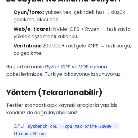
Oyun/forex:
yüksek tek-çekirdek hızı → düşük
gecikme, akıcı tick.
Web/e-ticaret:
NVMe IOPS + Ryzen → hızlı sayfa,
yüksek eşzamanlı kullanıcı.
Veritabanı:
200.000+ rastgele IOPS → hızlı sorgu,
az gecikme.
Bu performansı
Ryzen VDS
ve
VDS sunucu
paketlerimizde, Türkiye lokasyonuyla sunuyoruz.
Yöntem (Tekrarlanabilir)
Testler standart açık kaynak araçlarla yapıldı;
kendiniz de doğrulayabilirsiniz:
CPU:
sysbench cpu --cpu-max-prime=20000 --
threads=N run