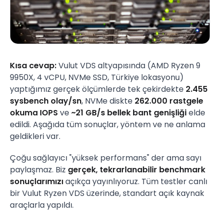
Kısa cevap:
Vulut VDS altyapısında (AMD Ryzen 9
9950X, 4 vCPU, NVMe SSD, Türkiye lokasyonu)
yaptığımız gerçek ölçümlerde tek çekirdekte
2.455
sysbench olay/sn
, NVMe diskte
262.000 rastgele
okuma IOPS
ve
~21 GB/s bellek bant genişliği
elde
edildi. Aşağıda tüm sonuçlar, yöntem ve ne anlama
geldikleri var.
Çoğu sağlayıcı "yüksek performans" der ama sayı
paylaşmaz. Biz
gerçek, tekrarlanabilir benchmark
sonuçlarımızı
açıkça yayınlıyoruz. Tüm testler canlı
bir Vulut Ryzen VDS üzerinde, standart açık kaynak
araçlarla yapıldı.