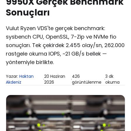
9950X Gerçek Benchmark
Sonuçları
Vulut Ryzen VDS'te gerçek benchmark:
sysbench CPU, OpenSSL, 7-Zip ve NVMe fio
sonuçları. Tek çekirdek 2.455 olay/sn, 262.000
rastgele okuma IOPS, ~21 GB/s bellek —
yöntemiyle birlikte.
Yazar:
Haktan
20 Haziran
426
3
dk
·
·
·
Akdeniz
2026
görüntülenme
okuma