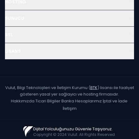
HOSTING
SUNUCU
SSL
LISANS
Vulut, Bilgi Teknolojileri ve İletişim Kurumu (
BTK
) lisansı ile faaliyet
gösteren yasal yer sağlayıcı ve hosting firmasıdır.
Hakkımızda
·
Ticari Bilgiler
·
Banka Hesaplarımız
·
İptal ve İade
·
İletişim
Dijital Yolculuğunuzu Güvenle Taşıyoruz.
Copyright © 2024 Vulut. All Rights Reserved.