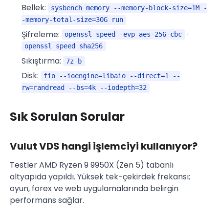
Bellek:
sysbench memory --memory-block-size=1M -
-memory-total-size=30G run
Şifreleme:
·
openssl speed -evp aes-256-cbc
openssl speed sha256
Sıkıştırma:
7z b
Disk:
fio --ioengine=libaio --direct=1 --
rw=randread --bs=4k --iodepth=32
Sık Sorulan Sorular
Vulut VDS hangi işlemciyi kullanıyor?
Testler AMD Ryzen 9 9950X (Zen 5) tabanlı
altyapıda yapıldı. Yüksek tek-çekirdek frekansı;
oyun, forex ve web uygulamalarında belirgin
performans sağlar.