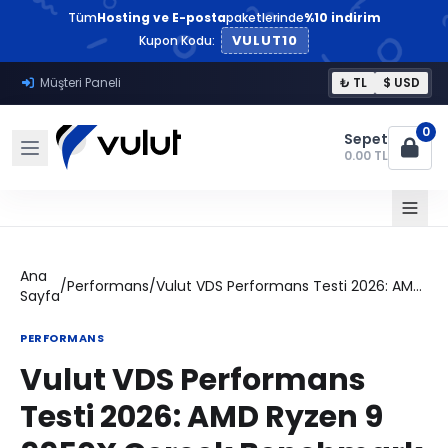
Tüm
Hosting ve E-posta
paketlerinde
%10 indirim
VULUT10
Kupon Kodu:
Müşteri Paneli
₺ TL
$ USD
0
Sepet
0.00 TL
Ana
/
Performans
/
Vulut VDS Performans Testi 2026: AMD Ryzen 9 9950X Gerçek Benchmark Sonuçları
Sayfa
PERFORMANS
Vulut VDS Performans
Testi 2026: AMD Ryzen 9