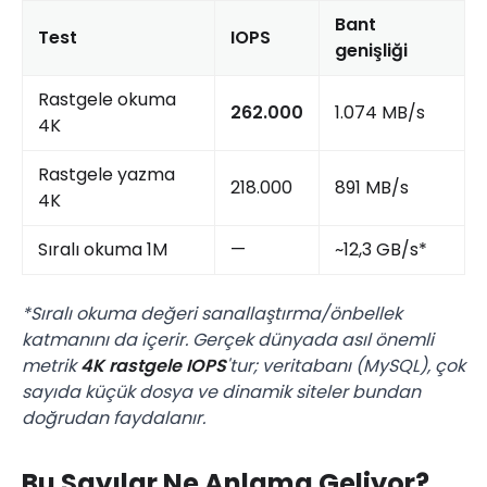
Bant
Test
IOPS
genişliği
Rastgele okuma
262.000
1.074 MB/s
4K
Rastgele yazma
218.000
891 MB/s
4K
Sıralı okuma 1M
—
~12,3 GB/s*
*Sıralı okuma değeri sanallaştırma/önbellek
katmanını da içerir. Gerçek dünyada asıl önemli
metrik
4K rastgele IOPS
'tur; veritabanı (MySQL), çok
sayıda küçük dosya ve dinamik siteler bundan
doğrudan faydalanır.
Bu Sayılar Ne Anlama Geliyor?