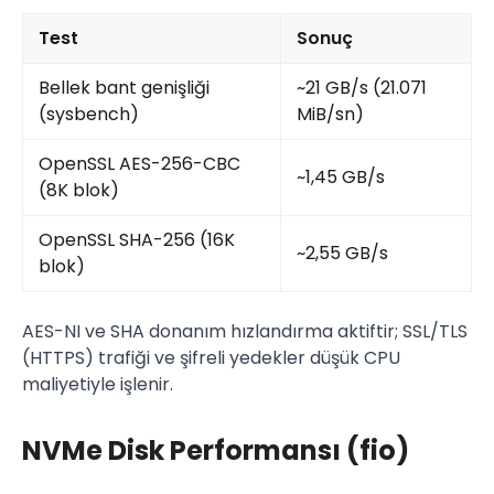
Test
Sonuç
Bellek bant genişliği
~21 GB/s (21.071
(sysbench)
MiB/sn)
OpenSSL AES-256-CBC
~1,45 GB/s
(8K blok)
OpenSSL SHA-256 (16K
~2,55 GB/s
blok)
AES-NI ve SHA donanım hızlandırma aktiftir; SSL/TLS
(HTTPS) trafiği ve şifreli yedekler düşük CPU
maliyetiyle işlenir.
NVMe Disk Performansı (fio)