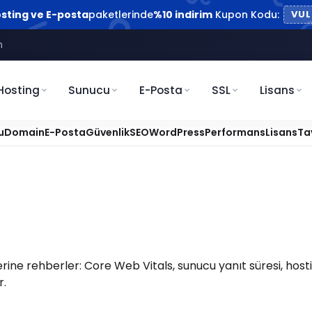
sting ve E-posta
paketlerinde
%10 indirim
Kupon Kodu:
VUL
m
Hosting
Sunucu
E-Posta
SSL
Lisans
u
Domain
E-Posta
Güvenlik
SEO
WordPress
Performans
Lisans
Ta
rine rehberler: Core Web Vitals, sunucu yanıt süresi, hosti
r.