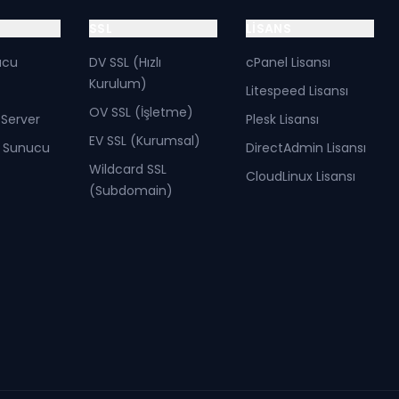
SSL
LISANS
ucu
DV SSL (Hızlı
cPanel Lisansı
Kurulum)
Litespeed Lisansı
OV SSL (İşletme)
Server
Plesk Lisansı
EV SSL (Kurumsal)
lı Sunucu
DirectAdmin Lisansı
Wildcard SSL
CloudLinux Lisansı
(Subdomain)