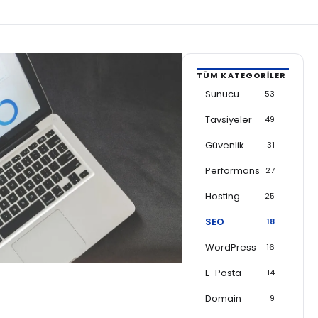
TÜM KATEGORILER
Sunucu
53
Tavsiyeler
49
Güvenlik
31
Performans
27
Hosting
25
SEO
18
WordPress
16
E-Posta
14
Domain
9