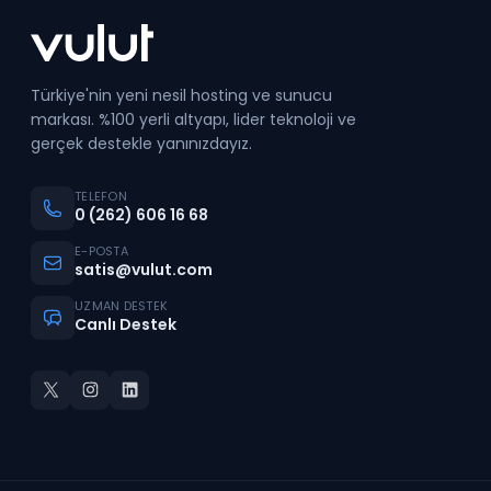
Türkiye'nin yeni nesil hosting ve sunucu
markası. %100 yerli altyapı, lider teknoloji ve
gerçek destekle yanınızdayız.
TELEFON
0 (262) 606 16 68
E-POSTA
satis@vulut.com
UZMAN DESTEK
Canlı Destek