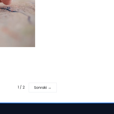
1
/
2
Sonraki →