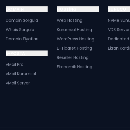
DOMAIN
HOSTING
SUNUCU
Domain Sorgula
Web Hosting
NVMe Sun
Whois Sorgula
Kurumsal Hosting
VDS Server
Domain Fiyatları
WordPress Hosting
Dedicated 
E-Ticaret Hosting
Ekran Kart
E-POSTA
Reseller Hosting
vMail Pro
Ekonomik Hosting
vMail Kurumsal
vMail Server