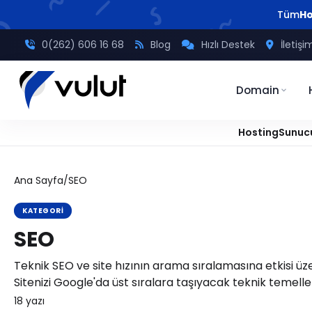
Tüm
Ho
0(262) 606 16 68
Blog
Hızlı Destek
İletişi
Domain
Hosting
Sunuc
Ana Sayfa
/
SEO
KATEGORI
SEO
Teknik SEO ve site hızının arama sıralamasına etkisi üze
Sitenizi Google'da üst sıralara taşıyacak teknik temelle
18
yazı