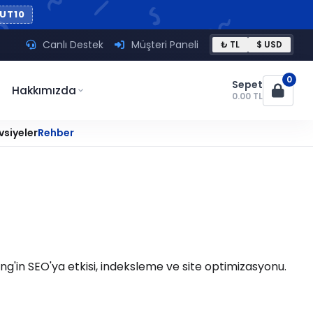
UT10
Canlı Destek
Müşteri Paneli
₺ TL
$ USD
0
Sepet
Hakkımızda
0.00 TL
vsiyeler
Rehber
ng'in SEO'ya etkisi, indeksleme ve site optimizasyonu.