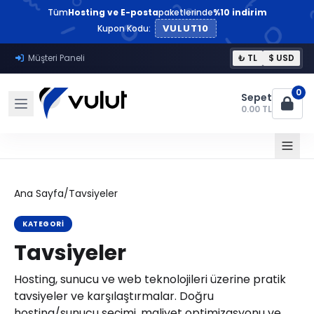
Tüm
Hosting ve E-posta
paketlerinde
%10 indirim
VULUT10
Kupon Kodu:
Müşteri Paneli
₺ TL
$ USD
0
Sepet
0.00 TL
Ana Sayfa
/
Tavsiyeler
KATEGORI
Tavsiyeler
Hosting, sunucu ve web teknolojileri üzerine pratik
tavsiyeler ve karşılaştırmalar. Doğru
hosting/sunucu seçimi, maliyet optimizasyonu ve