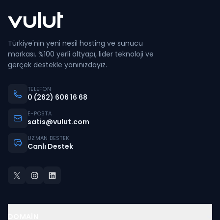
Türkiye'nin yeni nesil hosting ve sunucu
markası. %100 yerli altyapı, lider teknoloji ve
gerçek destekle yanınızdayız.
TELEFON
0 (262) 606 16 68
E-POSTA
satis@vulut.com
UZMAN DESTEK
Canlı Destek
DOMAIN