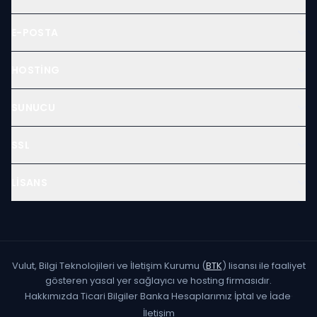
E-POSTA
HOSTING
SUNUCU
SSL
LISANS
Vulut, Bilgi Teknolojileri ve İletişim Kurumu (
BTK
) lisansı ile faaliyet
gösteren yasal yer sağlayıcı ve hosting firmasıdır.
Hakkımızda
·
Ticari Bilgiler
·
Banka Hesaplarımız
·
İptal ve İade
·
İletişim