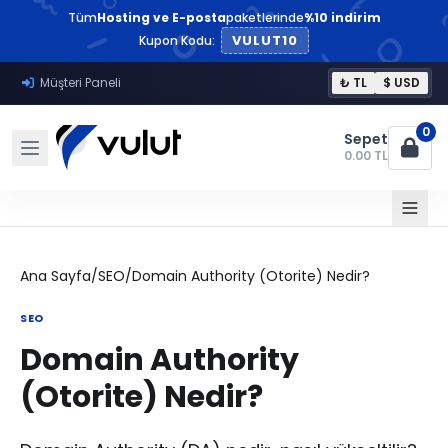
Tüm
Hosting ve E-posta
paketlerinde
%10 indirim
VULUT10
Kupon Kodu:
Müşteri Paneli
₺ TL
$ USD
0
Sepet
0.00 TL
Ana Sayfa
/
SEO
/
Domain Authority (Otorite) Nedir?
SEO
Domain Authority
(Otorite) Nedir?