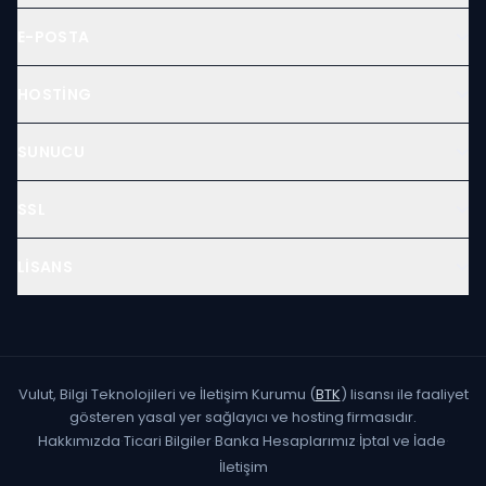
E-POSTA
HOSTING
SUNUCU
SSL
LISANS
Vulut, Bilgi Teknolojileri ve İletişim Kurumu (
BTK
) lisansı ile faaliyet
gösteren yasal yer sağlayıcı ve hosting firmasıdır.
Hakkımızda
·
Ticari Bilgiler
·
Banka Hesaplarımız
·
İptal ve İade
·
İletişim