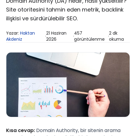
Domain Authority (DA) nedir, nasıl yükseltilir?
Site otoritesini tahmin eden metrik, backlink
ilişkisi ve sürdürülebilir SEO.
Yazar:
Haktan
21 Haziran
457
2
dk
·
·
·
Akdeniz
2026
görüntülenme
okuma
Kısa cevap:
Domain Authority, bir sitenin arama