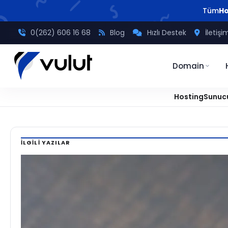
Tüm
Ho
0(262) 606 16 68
Blog
Hızlı Destek
İletişi
Domain
Hosting
Sunuc
Ana
/
Domain
/
DNS Kayıt Yönetimi Nedir?
Sayfa
İLGILI YAZILAR
DOMAIN
DNS
Kayıt
Yönetimi