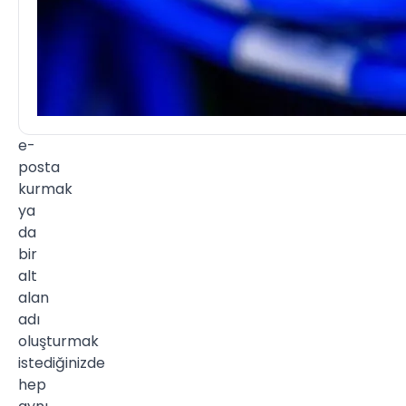
Alan
adınızı
bir
hosting'e
bağlamak,
e-
posta
kurmak
ya
da
bir
alt
alan
adı
oluşturmak
istediğinizde
hep