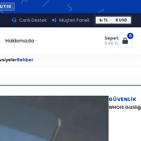
UT10
Canlı Destek
Müşteri Paneli
₺ TL
$ USD
0
Sepet
Hakkımızda
0.00 TL
vsiyeler
Rehber
GÜVENLIK
WHOIS Gizliliğ