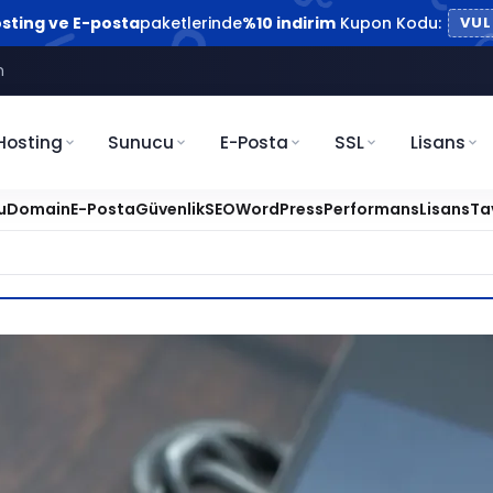
sting ve E-posta
paketlerinde
%10 indirim
Kupon Kodu:
VUL
m
Hosting
Sunucu
E-Posta
SSL
Lisans
u
Domain
E-Posta
Güvenlik
SEO
WordPress
Performans
Lisans
Ta