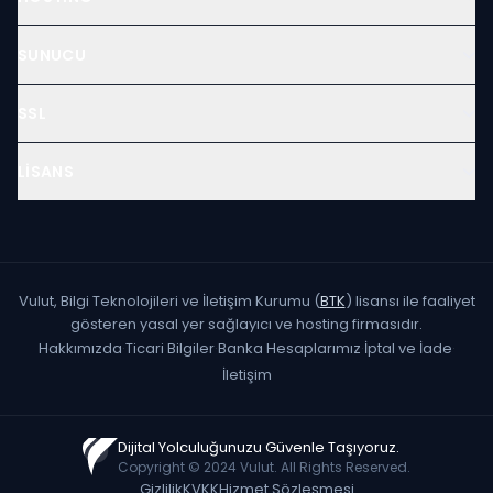
SUNUCU
SSL
LISANS
Vulut, Bilgi Teknolojileri ve İletişim Kurumu (
BTK
) lisansı ile faaliyet
gösteren yasal yer sağlayıcı ve hosting firmasıdır.
Hakkımızda
·
Ticari Bilgiler
·
Banka Hesaplarımız
·
İptal ve İade
·
İletişim
Dijital Yolculuğunuzu Güvenle Taşıyoruz.
Copyright © 2024 Vulut. All Rights Reserved.
Gizlilik
KVKK
Hizmet Sözleşmesi