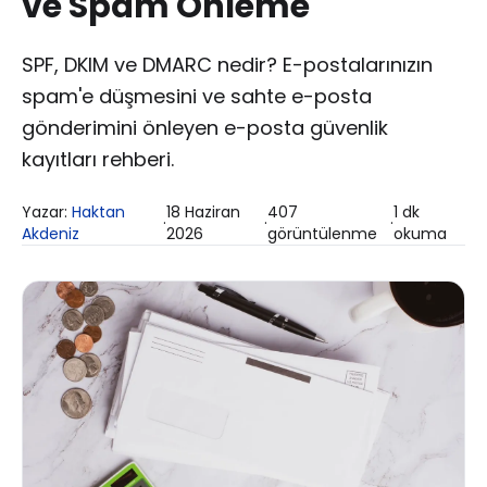
ve Spam Önleme
SPF, DKIM ve DMARC nedir? E-postalarınızın
spam'e düşmesini ve sahte e-posta
gönderimini önleyen e-posta güvenlik
kayıtları rehberi.
Yazar:
Haktan
18 Haziran
407
1
dk
·
·
·
Akdeniz
2026
görüntülenme
okuma