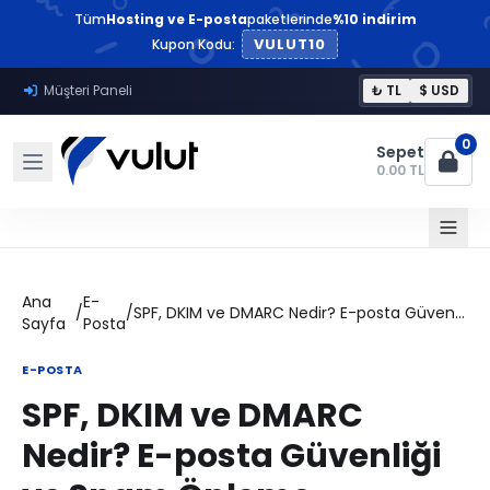
Tüm
Hosting ve E-posta
paketlerinde
%10 indirim
VULUT10
Kupon Kodu:
Müşteri Paneli
₺ TL
$ USD
0
Sepet
0.00 TL
Ana
E-
/
/
SPF, DKIM ve DMARC Nedir? E-posta Güvenliği ve Spam Önleme
Sayfa
Posta
E-POSTA
SPF, DKIM ve DMARC
Nedir? E-posta Güvenliği