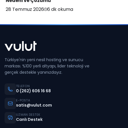
Nedeni ve Çözümü
28 Temmuz 2026
6
dk okuma
Türkiye'nin yeni nesil hosting ve sunucu
markası. %100 yerli altyapı, lider teknoloji ve
gerçek destekle yanınızdayız.
TELEFON
0 (262) 606 16 68
E-POSTA
satis@vulut.com
UZMAN DESTEK
Canlı Destek