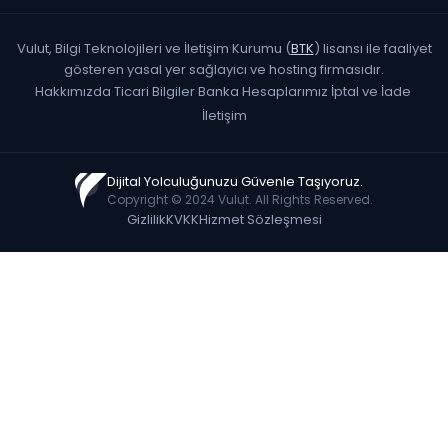
Vulut, Bilgi Teknolojileri ve İletişim Kurumu (
BTK
) lisansı ile faaliyet
gösteren yasal yer sağlayıcı ve hosting firmasıdır.
Hakkımızda
·
Ticari Bilgiler
·
Banka Hesaplarımız
·
İptal ve İade
·
İletişim
Dijital Yolculuğunuzu Güvenle Taşıyoruz.
Copyright © 2024 Vulut. All Rights Reserved.
Gizlilik
KVKK
Hizmet Sözleşmesi