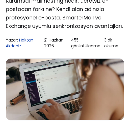
Kurumsal mail hosting nedir, ücretsiz e-
postadan farkı ne? Kendi alan adınızla
profesyonel e-posta, SmarterMail ve
Exchange uyumlu senkronizasyon avantajları.
Yazar:
Haktan
21 Haziran
455
3
dk
·
·
·
Akdeniz
2026
görüntülenme
okuma