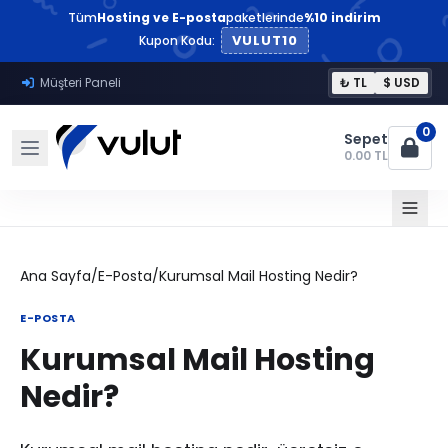
Tüm
Hosting ve E-posta
paketlerinde
%10 indirim
VULUT10
Kupon Kodu:
Müşteri Paneli
₺ TL
$ USD
0
Sepet
0.00 TL
Ana Sayfa
/
E-Posta
/
Kurumsal Mail Hosting Nedir?
E-POSTA
Kurumsal Mail Hosting
Nedir?