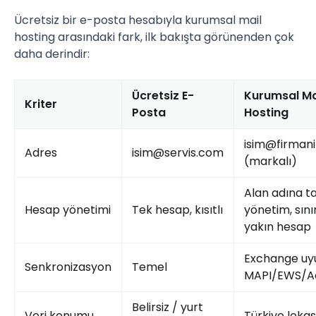
Ücretsiz bir e-posta hesabıyla kurumsal mail
hosting arasındaki fark, ilk bakışta görünenden çok
daha derindir:
Ücretsiz E-
Kurumsal Ma
Kriter
Posta
Hosting
isim@firman
Adres
isim@servis.com
(markalı)
Alan adına 
Hesap yönetimi
Tek hesap, kısıtlı
yönetim, sını
yakın hesap
Exchange uy
Senkronizasyon
Temel
MAPI/EWS/A
Belirsiz / yurt
Veri konumu
Türkiye loka