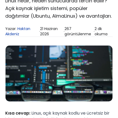
Linux nedir, neden sunucularda tercih edilir?
Açık kaynak işletim sistemi, popüler
dağıtımlar (Ubuntu, AlmaLinux) ve avantajları.
Yazar:
Haktan
21 Haziran
267
2
dk
·
·
·
Akdeniz
2026
görüntülenme
okuma
Kısa cevap:
Linux, açık kaynak kodlu ve ücretsiz bir