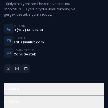
Türkiye'nin yeni nesil hosting ve sunucu
markası. %100 yerli altyapı, lider teknoloji ve
gerçek destekle yanınızdayız.
TELEFON
0 (262) 606 16 68
E-POSTA
satis@vulut.com
UZMAN DESTEK
Canlı Destek
DOMAIN
E-POSTA