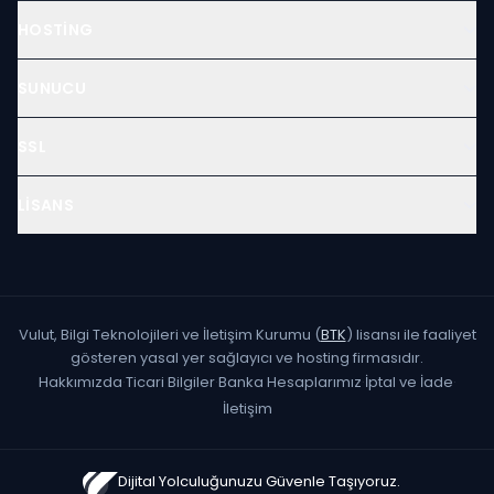
HOSTING
SUNUCU
SSL
LISANS
Vulut, Bilgi Teknolojileri ve İletişim Kurumu (
BTK
) lisansı ile faaliyet
gösteren yasal yer sağlayıcı ve hosting firmasıdır.
Hakkımızda
·
Ticari Bilgiler
·
Banka Hesaplarımız
·
İptal ve İade
·
İletişim
Dijital Yolculuğunuzu Güvenle Taşıyoruz.