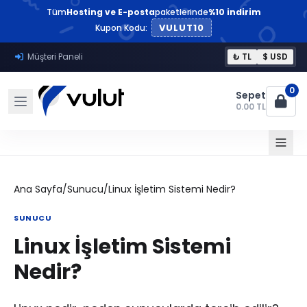
Tüm
Hosting ve E-posta
paketlerinde
%10 indirim
VULUT10
Kupon Kodu:
Müşteri Paneli
₺ TL
$ USD
0
Sepet
0.00 TL
Ana Sayfa
/
Sunucu
/
Linux İşletim Sistemi Nedir?
SUNUCU
Linux İşletim Sistemi
Nedir?