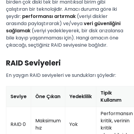
birden çok diski tek bir mantıksal birim gibi
çalıştıran bir teknolojidir. Amacı duruma göre iki
şeydir:
performansı artırmak
(veriyi diskler
arasında paylaştırarak) ve/veya
veri güvenliğini
sağlamak
(veriyi yedekleyerek, bir disk arızalansa
bile kayıp yaşanmaması için). Hangi amacın öne
çıkacağı, seçtiğiniz RAID seviyesine bağlıdır.
RAID Seviyeleri
En yaygın RAID seviyeleri ve sundukları şöyledir:
Tipik
Seviye
Öne Çıkan
Yedeklilik
Kullanım
Performansın
Maksimum
kritik, verinin
RAID 0
Yok
hız
kritik