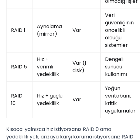
olmadığı işler
Veri
güvenliğinin
Aynalama
RAID 1
Var
öncelikli
(mirror)
olduğu
sistemler
Hız +
Dengeli
Var (1
RAID 5
verimli
sunucu
disk)
yedeklilik
kullanımı
Yoğun
RAID
Hız + güçlü
veritabanı,
Var
10
yedeklilik
kritik
uygulamalar
Kısaca: yalnızca hız istiyorsanız RAID 0 ama
yedeklilik yok; arızaya karşı koruma istiyorsanız RAID