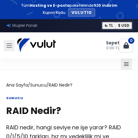
Tüm
Hosting ve E-posta
paketlerinde
%10 indirim
VULUT10
Kupon Kodu:
Müşteri Paneli
₺ TL
$ USD
0
Sepet
0.00 TL
Ana Sayfa
/
Sunucu
/
RAID Nedir?
SUNUCU
RAID Nedir?
RAID nedir, hangi seviye ne işe yarar? RAID
0/1/5/10 farkları, hız mı yedeklilik mi ve