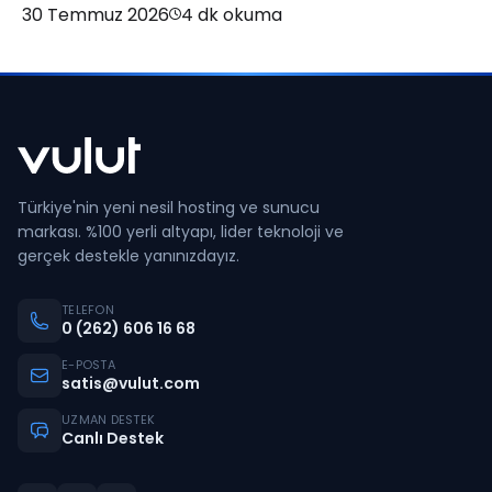
30 Temmuz 2026
4
dk okuma
Türkiye'nin yeni nesil hosting ve sunucu
markası. %100 yerli altyapı, lider teknoloji ve
gerçek destekle yanınızdayız.
TELEFON
0 (262) 606 16 68
E-POSTA
satis@vulut.com
UZMAN DESTEK
Canlı Destek