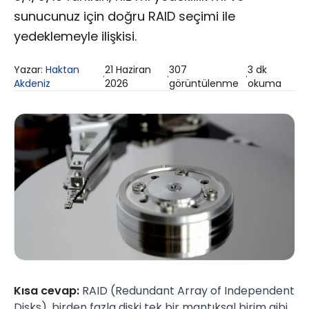
sunucunuz için doğru RAID seçimi ile
yedeklemeyle ilişkisi.
Yazar:
Haktan
21 Haziran
307
3
dk
·
·
·
Akdeniz
2026
görüntülenme
okuma
Kısa cevap:
RAID (Redundant Array of Independent
Disks), birden fazla diski tek bir mantıksal birim gibi