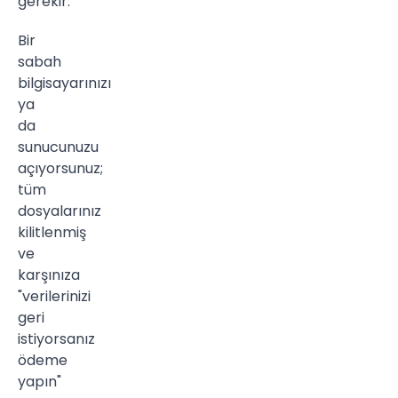
gerekir.
Bir
sabah
bilgisayarınızı
ya
da
sunucunuzu
açıyorsunuz;
tüm
dosyalarınız
kilitlenmiş
ve
karşınıza
"verilerinizi
geri
istiyorsanız
ödeme
yapın"