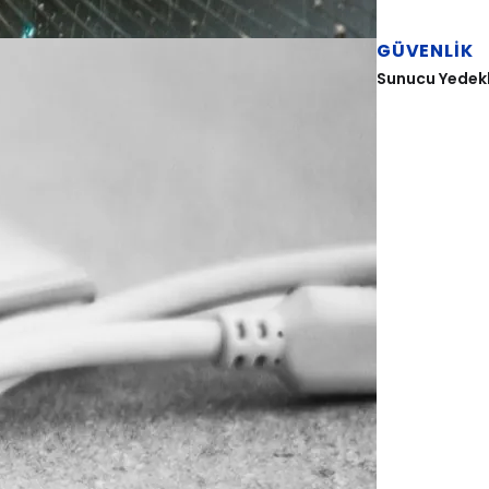
GÜVENLIK
Sunucu Yedekle