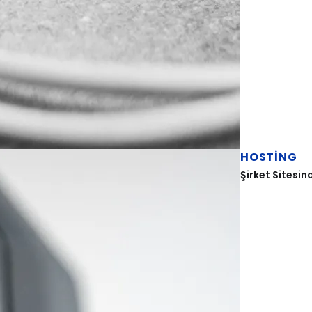
HOSTING
Şirket Sitesin