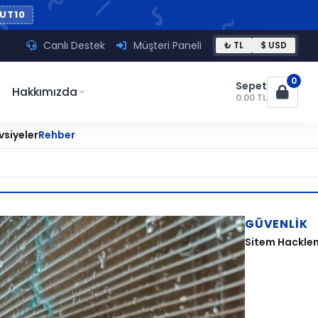
UT10
Canlı Destek
Müşteri Paneli
₺ TL
$ USD
0
Sepet
Hakkımızda
0.00 TL
vsiyeler
Rehber
GÜVENLIK
Sitem Hacklen