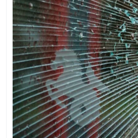
Nedir?
Ransomware
(fidye
yazılımı)
nedir,
nasıl
bulaşır?
Korunma
yolları,
yedeklemenin
önemi
ve
saldırıya
uğrarsanız