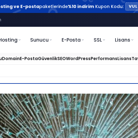
sting ve E-posta
paketlerinde
%10 indirim
Kupon Kodu:
VUL
m
Hosting
Sunucu
E-Posta
SSL
Lisans
u
Domain
E-Posta
Güvenlik
SEO
WordPress
Performans
Lisans
Ta