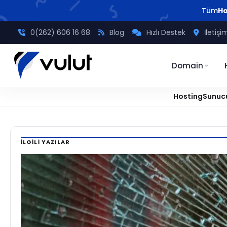
Tüm
Ho
0(262) 606 16 68
Blog
Hızlı Destek
İletişi
Domain
Hosting
Sunuc
Ana
/
Güvenlik
/
Ransomware (Fidye Yazılımı) Nedir?
Sayfa
İLGILI YAZILAR
GÜVENLIK
Ransomware
(Fidye
Yazılımı)