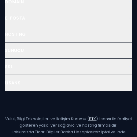
DOMAIN
E-POSTA
HOSTING
SUNUCU
SSL
LISANS
Vulut, Bilgi Teknolojileri ve İletişim Kurumu (
BTK
) lisansı ile faaliyet
gösteren yasal yer sağlayıcı ve hosting firmasıdır.
Hakkımızda
·
Ticari Bilgiler
·
Banka Hesaplarımız
·
İptal ve İade
·