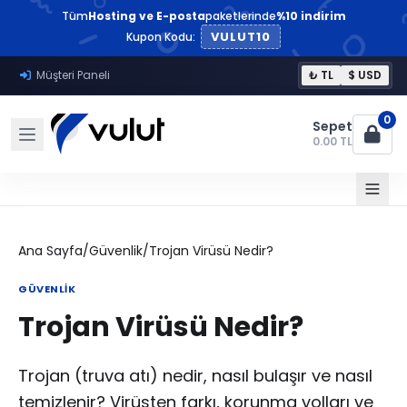
Tüm
Hosting ve E-posta
paketlerinde
%10 indirim
VULUT10
Kupon Kodu:
Müşteri Paneli
₺ TL
$ USD
0
Sepet
0.00 TL
Ana Sayfa
/
Güvenlik
/
Trojan Virüsü Nedir?
GÜVENLIK
Trojan Virüsü Nedir?
Trojan (truva atı) nedir, nasıl bulaşır ve nasıl
temizlenir? Virüsten farkı, korunma yolları ve