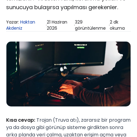
sunucuya bulaşırsa yapılması gerekenler.
Yazar:
Haktan
21 Haziran
329
2
dk
·
·
·
Akdeniz
2026
görüntülenme
okuma
Kısa cevap:
Trojan (Truva atı), zararsız bir program
ya da dosya gibi görünüp sisteme girdikten sonra
arka planda veri çalma, uzaktan erişim açma veya