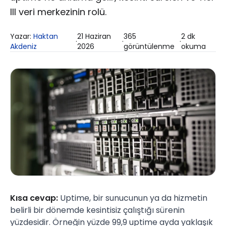
III veri merkezinin rolü.
Yazar:
Haktan
21 Haziran
365
2
dk
·
·
·
Akdeniz
2026
görüntülenme
okuma
Kısa cevap:
Uptime, bir sunucunun ya da hizmetin
belirli bir dönemde kesintisiz çalıştığı sürenin
yüzdesidir. Örneğin yüzde 99,9 uptime ayda yaklaşık