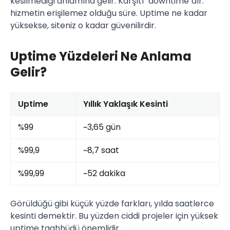
kesilmediği anlamına gelir. Karşıtı "downtime"dır:
hizmetin erişilemez olduğu süre. Uptime ne kadar
yüksekse, siteniz o kadar güvenilirdir.
Uptime Yüzdeleri Ne Anlama
Gelir?
Uptime
Yıllık Yaklaşık Kesinti
%99
~3,65 gün
%99,9
~8,7 saat
%99,99
~52 dakika
Görüldüğü gibi küçük yüzde farkları, yılda saatlerce
kesinti demektir. Bu yüzden ciddi projeler için yüksek
uptime taahhüdü önemlidir.