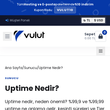
Tüm
Hosting ve E-posta
paketlerinde
%10 indirim
VULUT10
Kupon Kodu:
Müşteri Paneli
₺ TL
$ USD
0
Sepet
0.00 TL
Ana Sayfa
/
Sunucu
/
Uptime Nedir?
SUNUCU
Uptime Nedir?
Uptime nedir, neden önemli? %99,9 ve %99,99
uptime ne anlama gelir, kesinti süreleri ve Tier