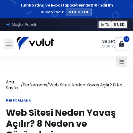
Tüm
Hosting ve E-posta
paketlerinde
%10 indirim
VULUT10
Kupon Kodu:
Müşteri Paneli
₺ TL
$ USD
0
Sepet
0.00 TL
Ana
/
Performans
/
Web Sitesi Neden Yavaş Açılır? 8 Neden ve Çözümleri
Sayfa
PERFORMANS
Web Sitesi Neden Yavaş
Açılır? 8 Neden ve