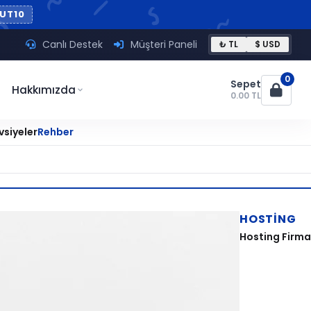
UT10
Canlı Destek
Müşteri Paneli
₺ TL
$ USD
0
Sepet
Hakkımızda
0.00 TL
vsiyeler
Rehber
HOSTING
Hosting Firmas