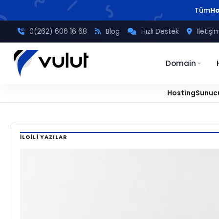
Tüm
Ho
0(262) 606 16 68
Blog
Hızlı Destek
İletişi
Domain
Hosting
Sunuc
Ana
/
Tavsiyeler
/
.htaccess Nedir? Ne İşe Yarar? (Örneklerle)
Sayfa
İLGILI YAZILAR
TAVSIYELER
.htaccess
Nedir?
Ne