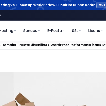
sting ve E-posta
paketlerinde
%10 indirim
Kupon Kodu:
VUL
m
Hosting
Sunucu
E-Posta
SSL
Lisans
u
Domain
E-Posta
Güvenlik
SEO
WordPress
Performans
Lisans
Ta