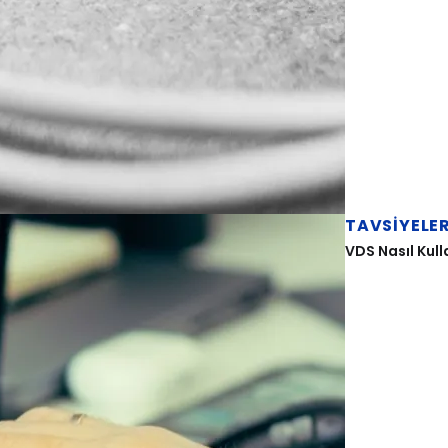
TAVSIYELE
VDS Nasıl Kulla