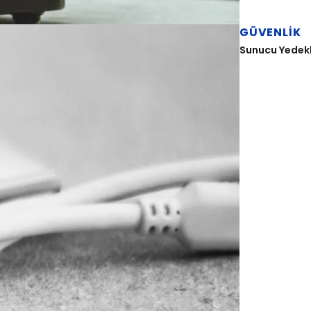
GÜVENLIK
Sunucu Yedekle