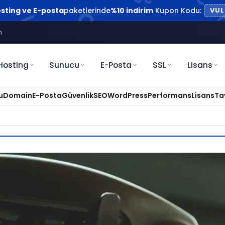
sting ve E-posta
paketlerinde
%10 indirim
Kupon Kodu:
VUL
m
Hosting
Sunucu
E-Posta
SSL
Lisans
u
Domain
E-Posta
Güvenlik
SEO
WordPress
Performans
Lisans
Ta