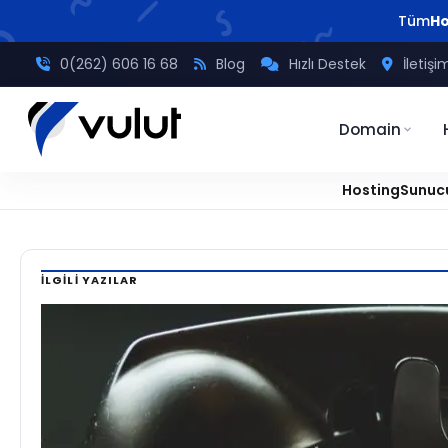
Tüm
Ho
0(262) 606 16 68
Blog
Hızlı Destek
İletişi
Domain
Hosting
Sunuc
Ana
/
Sunucu
/
APT (Linux Paket Yöneticisi) Nedir?
Sayfa
İLGILI YAZILAR
SUNUCU
APT
(Linux
Paket