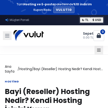
Tüm
Hosting ve E-posta
paketlerinde
%10 indirim
VULUT10
Kupon Kodu:
Müşteri Paneli
₺ TL
$ USD
0
Sepet
0.00 TL
Ana
/
Hosting
/
Bayi (Reseller) Hosting Nedir? Kendi Hosting İşinizi Kurun
Sayfa
HOSTING
Bayi (Reseller) Hosting
Nedir? Kendi Hosting