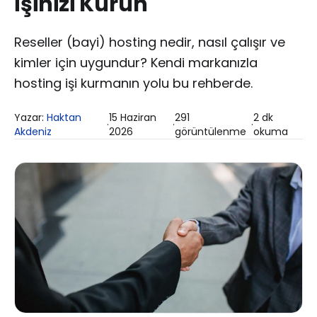
İşinizi Kurun
Reseller (bayi) hosting nedir, nasıl çalışır ve
kimler için uygundur? Kendi markanızla
hosting işi kurmanın yolu bu rehberde.
Yazar:
Haktan
15 Haziran
291
2
dk
·
·
·
Akdeniz
2026
görüntülenme
okuma