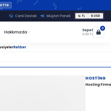
UT10
Canlı Destek
Müşteri Paneli
₺ TL
$ USD
0
Sepet
Hakkımızda
0.00 TL
vsiyeler
Rehber
HOSTING
Hosting Firmas