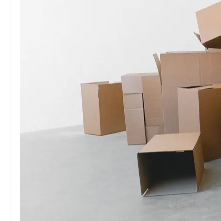
Seçim
Rehberi:
Doğru
Fiziksel
Sunucu
Nasıl
Seçilir?
İşletmeniz
için
doğru
dedicated
(fiziksel)