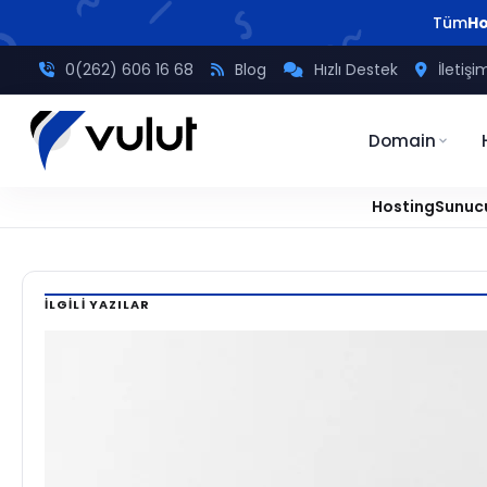
Tüm
Ho
0(262) 606 16 68
Blog
Hızlı Destek
İletişi
Domain
Hosting
Sunuc
Ana
/
Tavsiyeler
/
Dedicated Sunucu Seçim Rehberi: Doğru Fizik
Sayfa
İLGILI YAZILAR
TAVSIYELER
SUNUCU
Dedicated
Sunucu