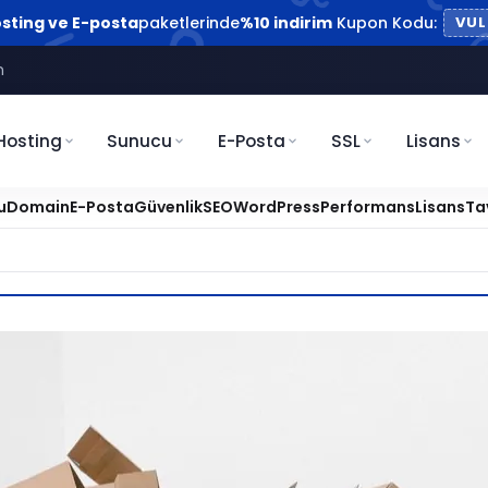
sting ve E-posta
paketlerinde
%10 indirim
Kupon Kodu:
VUL
m
Hosting
Sunucu
E-Posta
SSL
Lisans
u
Domain
E-Posta
Güvenlik
SEO
WordPress
Performans
Lisans
Ta
sel Sunucu Nasıl Seçilir?