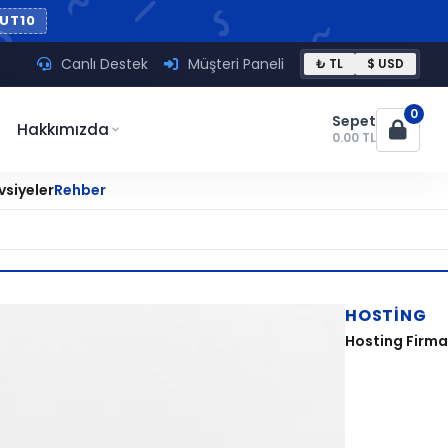
UT10
Canlı Destek
Müşteri Paneli
₺ TL
$ USD
0
Sepet
Hakkımızda
0.00 TL
vsiyeler
Rehber
HOSTING
Hosting Firmas