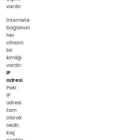
vardır.
İnternete
bağlanan
her
cihazın
bir
kimliği
vardır:
IP
adresi
.
Peki
IP
adresi
tam
olarak
nedir,
kaç