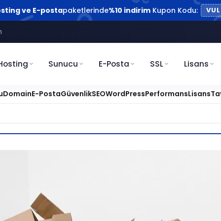
sting ve E-posta
paketlerinde
%10 indirim
Kupon Kodu:
VUL
m
Hosting
Sunucu
E-Posta
SSL
Lisans
u
Domain
E-Posta
Güvenlik
SEO
WordPress
Performans
Lisans
Ta