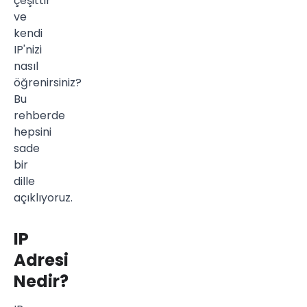
çeşittir
ve
kendi
IP'nizi
nasıl
öğrenirsiniz?
Bu
rehberde
hepsini
sade
bir
dille
açıklıyoruz.
IP
Adresi
Nedir?