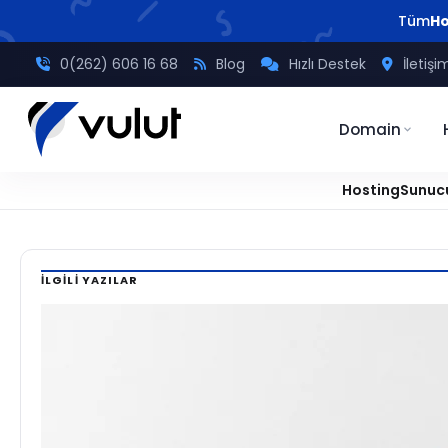
Tüm
Ho
0(262) 606 16 68
Blog
Hızlı Destek
İletişi
Domain
Hosting
Sunuc
Ana
/
Tavsiyeler
/
IP Adresi Nedir? Çeşitleri ve Nasıl Öğrenilir?
Sayfa
İLGILI YAZILAR
TAVSIYELER
IP
Adresi
Nedir?