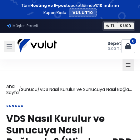
Tüm
Hosting ve E-posta
paketlerinde
%10 indirim
VULUT10
Kupon Kodu:
Müşteri Paneli
₺ TL
$ USD
0
Sepet
0.00 TL
Ana
/
Sunucu
/
VDS Nasıl Kurulur ve Sunucuya Nasıl Bağlanılır? (Windows RDP + Linux SSH Rehberi)
Sayfa
SUNUCU
VDS Nasıl Kurulur ve
Sunucuya Nasıl