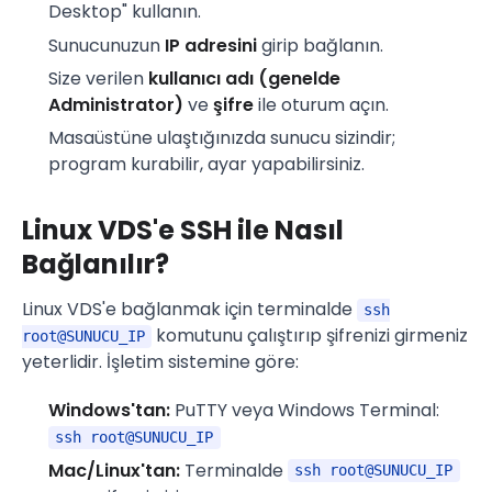
Desktop" kullanın.
Sunucunuzun
IP adresini
girip bağlanın.
Size verilen
kullanıcı adı (genelde
Administrator)
ve
şifre
ile oturum açın.
Masaüstüne ulaştığınızda sunucu sizindir;
program kurabilir, ayar yapabilirsiniz.
Linux VDS'e SSH ile Nasıl
Bağlanılır?
Linux VDS'e bağlanmak için terminalde
ssh
komutunu çalıştırıp şifrenizi girmeniz
root@SUNUCU_IP
yeterlidir. İşletim sistemine göre:
Windows'tan:
PuTTY veya Windows Terminal:
ssh root@SUNUCU_IP
Mac/Linux'tan:
Terminalde
ssh root@SUNUCU_IP