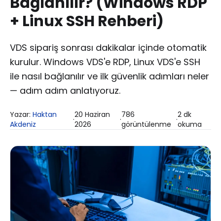
Bağlanılır? (Windows RDP
+ Linux SSH Rehberi)
VDS sipariş sonrası dakikalar içinde otomatik
kurulur. Windows VDS'e RDP, Linux VDS'e SSH
ile nasıl bağlanılır ve ilk güvenlik adımları neler
— adım adım anlatıyoruz.
Yazar:
Haktan
20 Haziran
786
2
dk
·
·
·
Akdeniz
2026
görüntülenme
okuma